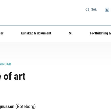
Sök
ter
Kunskap & dokument
ST
Fortbildning &
NINGAR
 of art
agnusson
(Göteborg)